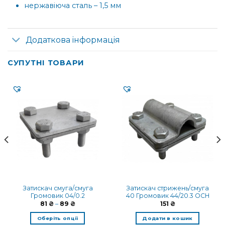
нержавіюча сталь – 1,5 мм
Додаткова інформація
СУПУТНІ ТОВАРИ
Затискач смуга/смуга
Затискач стрижень/смуга
Громовик 04/0.2
40 Громовик 44/20.3 OCH
Діапазон
81
₴
–
89
₴
151
₴
цін:
від
Оберіть опції
Додати в кошик
81 ₴