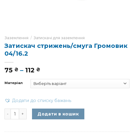
Заземлення
/
Затискачі для заземлення
Затискач стрижень/смуга Громовик
04/16.2
Діапазон
75
–
112
₴
₴
цін:
від
Матеріал
75 ₴
до
112 ₴
Додати до списку бажань
Затискач стрижень/смуга Громовик 04/16.2 кількість
Додати в кошик