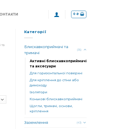
0
₴
ОНТАКТИ
Категорії
 та
Блискавкоприймачі та
(36)
тримачі
Активні блискавкоприймачі
та аксесуари
Для горизонтальної поверхні
Для кріплення до стіни або
димоходу
Ізолятори
Конькові блискавкоприймачі
Щогли, тримачі, основи,
кріплення
Заземлення
(43)
ь