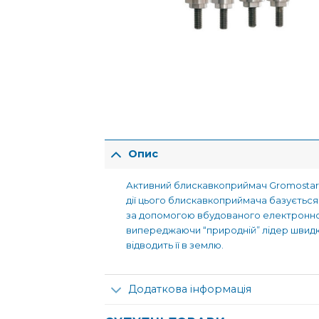
Опис
Активний блискавкоприймач Gromostar 
дії цього блискавкоприймача базується 
за допомогою вбудованого електронног
випереджаючи “природній” лідер швидк
відводить її в землю.
Додаткова інформація