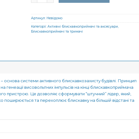
Артикул:
Невідомо
Категорії:
Активні блискавкоприймачі та аксесуари
,
Блискавкоприймачі та тримачі
– основа системи активного блискавкозахисту будівлі. Принцип
на генеації висовольтних імпульсів на кінці блискавкоприймача
о пристрою. Це дозволяє сформувати “штучний” лідер, який,
о поширюється та перехоплює блискавку на більшій відстані та