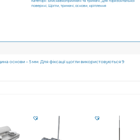
Категорії:
Блискавкоприймачі та тримачі
,
Для горизонтальної
поверхні
,
Щогли, тримачі, основи, кріплення
ина основи – 5 мм. Для фіксації щогли використовуються 9