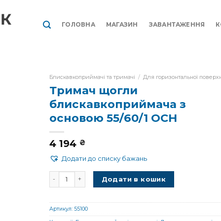
ГОЛОВНА
МАГАЗИН
ЗАВАНТАЖЕННЯ
К
Блискавкоприймачі та тримачі
/
Для горизонтальної поверх
Тримач щогли
блискавкоприймача з
основою 55/60/1 OCH
4 194
₴
Додати до списку бажань
Тримач щогли блискавкоприймача з основою 55/6
Додати в кошик
Артикул:
55100