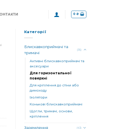
0
₴
ОНТАКТИ
Категорії
ні
Блискавкоприймачі та
(36)
тримачі
Активні блискавкоприймачі та
аксесуари
Для горизонтальної
поверхні
Для кріплення до стіни або
димоходу
Ізолятори
0/1 OCH кількість
Конькові блискавкоприймачі
Щогли, тримачі, основи,
кріплення
Заземлення
(43)