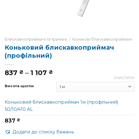
Блискавкоприймачі та тримачі
/
Конькові блискавкоприймачі
Коньковий блискавкоприймач
(профільний)
Діапазон
837
–
1 107
₴
₴
цін:
ОЧИСТИТИ
від
Висота щогли
837 ₴
до
Коньковий блискавкоприймач 1м (профільний)
1
50/10/410 AL
107 ₴
837
₴
Додати до списку бажань