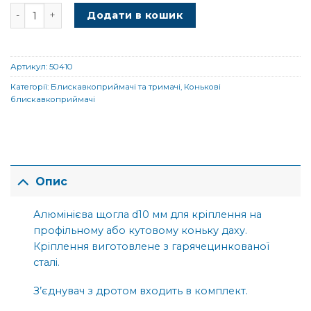
Коньковий блискавкоприймач (профільний) кількість
Додати в кошик
Артикул:
50410
Категорії:
Блискавкоприймачі та тримачі
,
Конькові
блискавкоприймачі
Опис
Алюмінієва щогла d10 мм для кріплення на
профільному або кутовому коньку даху.
Кріплення виготовлене з гарячецинкованої
сталі.
З’єднувач з дротом входить в комплект.