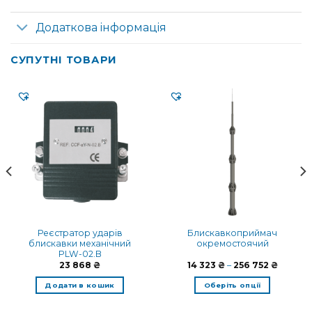
Додаткова інформація
СУПУТНІ ТОВАРИ
Реєстратор ударів
Блискавкоприймач
блискавки механічний
окремостоячий
PLW-02.B
Діапаз
23 868
₴
14 323
₴
–
256 752
₴
цін:
від
Додати в кошик
Оберіть опції
14
323 ₴
Цей
до