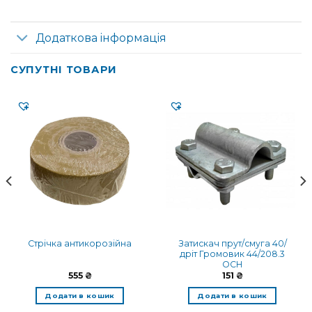
Додаткова інформація
СУПУТНІ ТОВАРИ
Затискач прут/смуга 40/
Стрічка антикорозійна
дріт Громовик 44/208.3
OCH
555
₴
151
₴
Додати в кошик
Додати в кошик