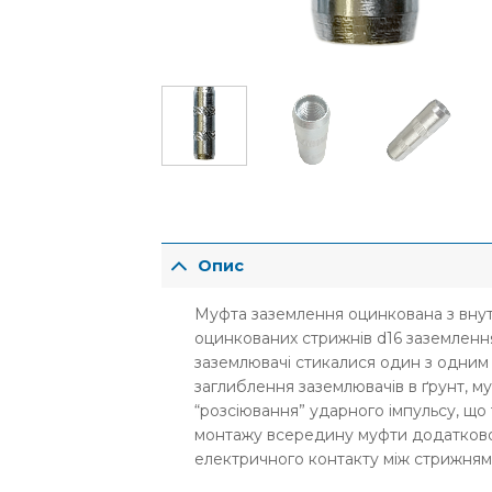
Опис
Муфта заземлення оцинкована з вну
оцинкованих стрижнів d16 заземленн
заземлювачі стикалися один з одним 
заглиблення заз
емлювачів в ґрунт, м
“розсіювання” ударного імпульсу, що
монтажу всередину муфти додатково
електричного контакту між стрижням