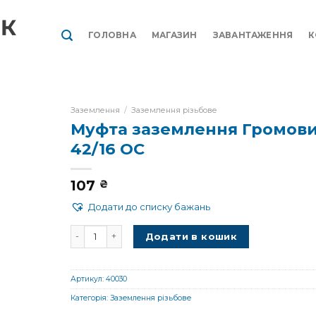
ГОЛОВНА
МАГАЗИН
ЗАВАНТАЖЕННЯ
К
Заземлення
/
Заземлення різьбове
Муфта заземлення Громов
42/16 OC
107
₴
Додати до списку бажань
Муфта заземлення Громовик 42/16 OC кількість
Додати в кошик
Артикул:
40030
Категорія:
Заземлення різьбове