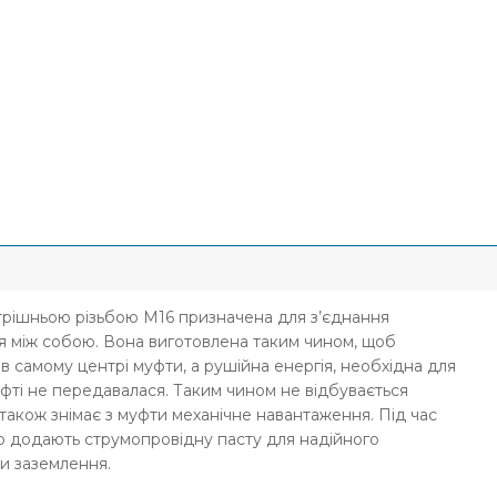
трішньою різьбою М16 призначена для з’єднання
я між собою. Вона виготовлена таким чином, щоб
в самому центрі муфти, а рушійна енергія, необхідна для
уфті не передавалася. Таким чином не відбувається
 також знімає з муфти механічне навантаження. Під час
 додають струмопровідну пасту для надійного
и заземлення.