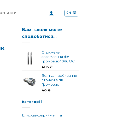
0
₴
ОНТАКТИ
Вам також може
сподобатися…
ик
Стрижень
заземлення d16
Громовик 40/16 OC
405
₴
Болт для забивання
стрижнів d16
Громовик
46
₴
Категорії
Блискавкоприймачі та