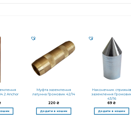
землення
Муфта заземлення
Наконечник стрижні
4.2 Anchor
латунна Громовик 42/14
заземлення Громови
43/16
₴
220
₴
69
₴
кошик
Додати в кошик
Додати в кошик