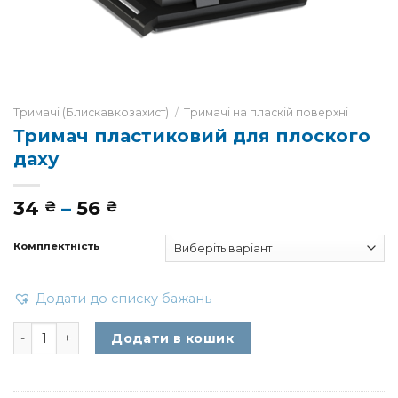
Тримачі (Блискавкозахист)
/
Тримачі на пласкій поверхні
Тримач пластиковий для плоского
даху
Діапазон
34
–
56
₴
₴
цін:
від
Комплектність
34 ₴
до
56 ₴
Додати до списку бажань
Тримач пластиковий для плоского даху кількість
Додати в кошик