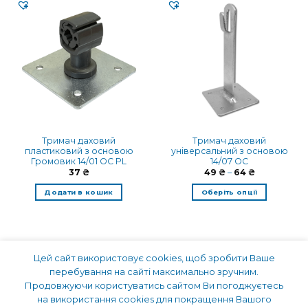
Тримач даховий
Тримач даховий
пластиковий з основою
універсальний з основою
Громовик 14/01 OC PL
14/07 OC
Діапазон
37
₴
49
₴
–
64
₴
цін:
від
Додати в кошик
Оберіть опції
49 ₴
до
Цей
64 ₴
товар
має
кілька
Цей сайт використовує cookies, щоб зробити Ваше
варіантів.
перебування на сайті максимально зручним.
Параметри
Продовжуючи користуватись сайтом Ви погоджуєтесь
можна
ПРО ГРОМОВИК
УМОВИ КОРИСТУВАННЯ САЙТОМ
ОФЕРТА
вибрати
на використання cookies для покращення Вашого
ПОЛІТИКА КОНФІДЕНЦІЙНОСТІ
ДОСТАВКА І ОПЛАТА