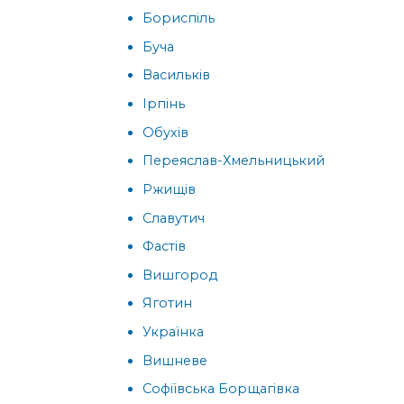
Бориспіль
Буча
Васильків
Ірпінь
Обухів
Переяслав-Хмельницький
Ржищів
Славутич
Фастів
Вишгород
Яготин
Українка
Вишневе
Софіївська Борщагівка